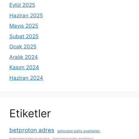
Eylül 2025
Haziran 2025
Mayıs 2025
Şubat 2025
Ocak 2025
Aralık 2024
Kasım 2024
Haziran 2024
Etiketler
betproton adres
betproton bahis avantajları