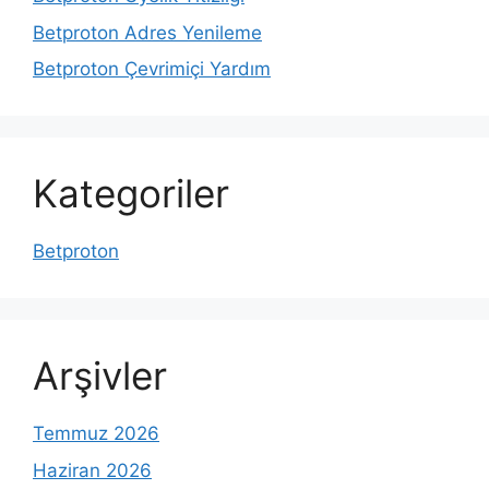
Betproton Adres Yenileme
Betproton Çevrimiçi Yardım
Kategoriler
Betproton
Arşivler
Temmuz 2026
Haziran 2026