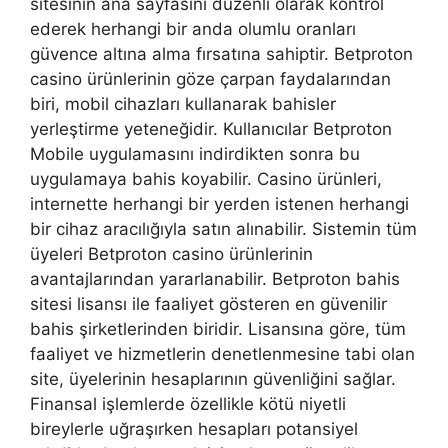
sitesinin ana sayfasını düzenli olarak kontrol
ederek herhangi bir anda olumlu oranları
güvence altına alma fırsatına sahiptir. Betproton
casino ürünlerinin göze çarpan faydalarından
biri, mobil cihazları kullanarak bahisler
yerleştirme yeteneğidir. Kullanıcılar Betproton
Mobile uygulamasını indirdikten sonra bu
uygulamaya bahis koyabilir. Casino ürünleri,
internette herhangi bir yerden istenen herhangi
bir cihaz aracılığıyla satın alınabilir. Sistemin tüm
üyeleri Betproton casino ürünlerinin
avantajlarından yararlanabilir. Betproton bahis
sitesi lisansı ile faaliyet gösteren en güvenilir
bahis şirketlerinden biridir. Lisansına göre, tüm
faaliyet ve hizmetlerin denetlenmesine tabi olan
site, üyelerinin hesaplarının güvenliğini sağlar.
Finansal işlemlerde özellikle kötü niyetli
bireylerle uğraşırken hesapları potansiyel