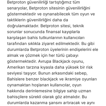
Betproton güvenilirliği tartıştığımız tüm
senaryolar, Betproton sitesinin güvenilirliğini
göstermektedir ve oynanabilecek tüm oyun ve
taktiklerin güvenilirliğini daha da
doğrulamaktadır. Betproton sitesi, teknik
sorunlar sonucunda finansal kayıplarla
karşılaşan bahis tutkunlarının kullanıcıları
tarafından sıklıkla ziyaret edilmektedir. Bu gibi
durumlarda Betproton üyelerinin endişelerini ele
almak ve çözmek için her türlü çabayı
göstermektedir. Avrupa Blackjack oyunu,
Amerikan tarzına kıyasla daha yüksek bir risk
seviyesi taşıyor. Bunun arkasındaki sebep,
Bahislere benzer blackjack ve ikramiye oyunları
oynamaktan hoşlanan kullanıcılar, oyun
hakkında derinlemesine bilgiye sahip uzman
bahisçilere sürekli olarak göz atmalıdır. Bu
durumlarda kazanma şansını artıracak ve aynı