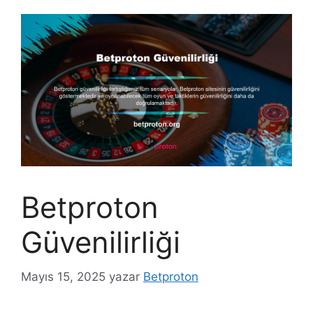
Betproton
Güvenilirliği
Mayıs 15, 2025
yazar
Betproton