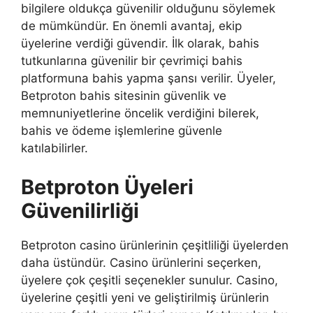
bilgilere oldukça güvenilir olduğunu söylemek
de mümkündür. En önemli avantaj, ekip
üyelerine verdiği güvendir. İlk olarak, bahis
tutkunlarına güvenilir bir çevrimiçi bahis
platformuna bahis yapma şansı verilir. Üyeler,
Betproton bahis sitesinin güvenlik ve
memnuniyetlerine öncelik verdiğini bilerek,
bahis ve ödeme işlemlerine güvenle
katılabilirler.
Betproton Üyeleri
Güvenilirliği
Betproton casino ürünlerinin çeşitliliği üyelerden
daha üstündür. Casino ürünlerini seçerken,
üyelere çok çeşitli seçenekler sunulur. Casino,
üyelerine çeşitli yeni ve geliştirilmiş ürünlerin