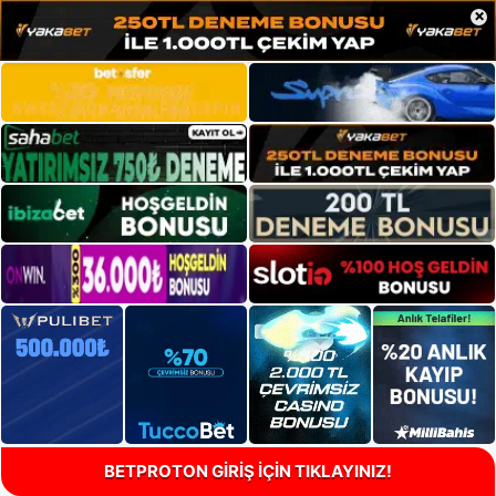
×
BETPROTON GİRİŞ İÇİN TIKLAYINIZ!