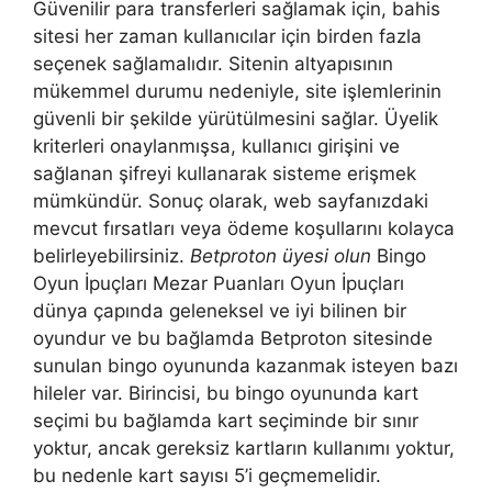
Güvenilir para transferleri sağlamak için, bahis
sitesi her zaman kullanıcılar için birden fazla
seçenek sağlamalıdır. Sitenin altyapısının
mükemmel durumu nedeniyle, site işlemlerinin
güvenli bir şekilde yürütülmesini sağlar. Üyelik
kriterleri onaylanmışsa, kullanıcı girişini ve
sağlanan şifreyi kullanarak sisteme erişmek
mümkündür. Sonuç olarak, web sayfanızdaki
mevcut fırsatları veya ödeme koşullarını kolayca
belirleyebilirsiniz.
Betproton üyesi olun
Bingo
Oyun İpuçları Mezar Puanları Oyun İpuçları
dünya çapında geleneksel ve iyi bilinen bir
oyundur ve bu bağlamda Betproton sitesinde
sunulan bingo oyununda kazanmak isteyen bazı
hileler var. Birincisi, bu bingo oyununda kart
seçimi bu bağlamda kart seçiminde bir sınır
yoktur, ancak gereksiz kartların kullanımı yoktur,
bu nedenle kart sayısı 5’i geçmemelidir.