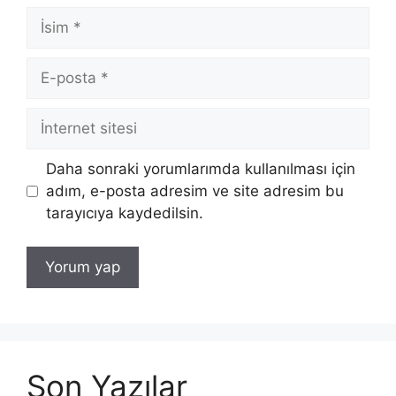
İsim
E-
posta
İnternet
sitesi
Daha sonraki yorumlarımda kullanılması için
adım, e-posta adresim ve site adresim bu
tarayıcıya kaydedilsin.
Son Yazılar