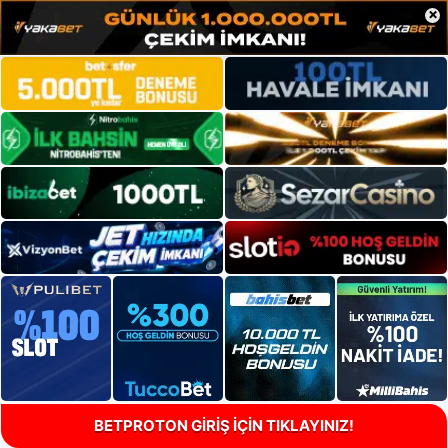
×
BETPROTON GİRİŞ İÇİN TIKLAYINIZ!