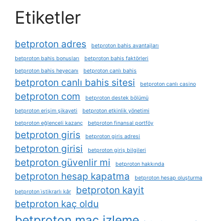
Etiketler
betproton adres
betproton bahis avantajları
betproton bahis bonusları
betproton bahis faktörleri
betproton bahis heyecanı
betproton canlı bahis
betproton canlı bahis sitesi
betproton canlı casino
betproton com
betproton destek bölümü
betproton erişim şikayeti
betproton etkinlik yönetimi
betproton eğlenceli kazanç
betproton finansal portföy
betproton giris
betproton giris adresi
betproton girisi
betproton giriş bilgileri
betproton güvenlir mi
betproton hakkında
betproton hesap kapatma
betproton hesap oluşturma
betproton kayit
betproton i̇stikrarlı kâr
betproton kaç oldu
betproton maç izleme