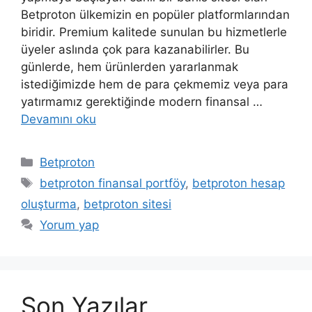
Betproton ülkemizin en popüler platformlarından
biridir. Premium kalitede sunulan bu hizmetlerle
üyeler aslında çok para kazanabilirler. Bu
günlerde, hem ürünlerden yararlanmak
istediğimizde hem de para çekmemiz veya para
yatırmamız gerektiğinde modern finansal …
Devamını oku
Kategoriler
Betproton
Etiketler
betproton finansal portföy
,
betproton hesap
oluşturma
,
betproton sitesi
Yorum yap
Son Yazılar