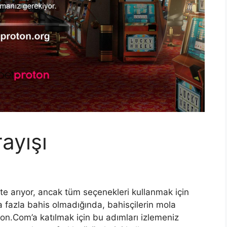
ayışı
ite arıyor, ancak tüm seçenekleri kullanmak için
a fazla bahis olmadığında, bahisçilerin mola
n.Com’a katılmak için bu adımları izlemeniz