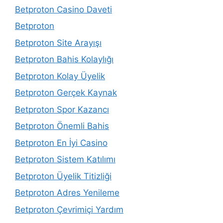
Betproton Casino Daveti
Betproton
Betproton Site Arayışı
Betproton Bahis Kolaylığı
Betproton Kolay Üyelik
Betproton Gerçek Kaynak
Betproton Spor Kazancı
Betproton Önemli Bahis
Betproton En İyi Casino
Betproton Sistem Katılımı
Betproton Üyelik Titizliği
Betproton Adres Yenileme
Betproton Çevrimiçi Yardım