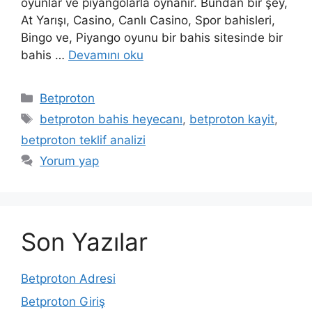
oyunlar ve piyangolarla oynanır. Bundan bir şey,
At Yarışı, Casino, Canlı Casino, Spor bahisleri,
Bingo ve, Piyango oyunu bir bahis sitesinde bir
bahis …
Devamını oku
Kategoriler
Betproton
Etiketler
betproton bahis heyecanı
,
betproton kayit
,
betproton teklif analizi
Yorum yap
Son Yazılar
Betproton Adresi
Betproton Giriş