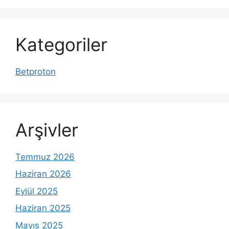
Kategoriler
Betproton
Arşivler
Temmuz 2026
Haziran 2026
Eylül 2025
Haziran 2025
Mayıs 2025